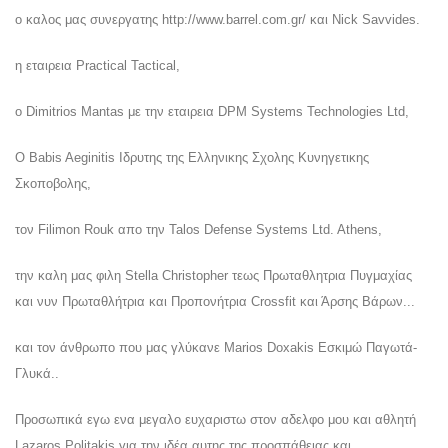
ο καλος μας συνεργατης http://www.barrel.com.gr/ και Nick Savvides.
η εταιρεια Practical Tactical,
o Dimitrios Mantas με την εταιρεια DPM Systems Technologies Ltd,
Ο Babis Aeginitis Ιδρυτης της Ελληνικης Σχολης Κυνηγετικης
Σκοποβολης,
τον Filimon Rouk απο την Talos Defense Systems Ltd. Athens,
την καλη μας φιλη Stella Christopher τεως Πρωταθλητρια Πυγμαχίας
και νυν Πρωταθλήτρια και Προπονήτρια Crossfit και Άρσης Βάρων...
και τον άνθρωπο που μας γλύκανε Marios Doxakis Εσκιμώ Παγωτά-
Γλυκά..
Προσωπικά εγω ενα μεγαλο ευχαριστω στον αδελφο μου και αθλητή
Lazaros Politakis για την ιδέα αυτης της προσπάθειας και