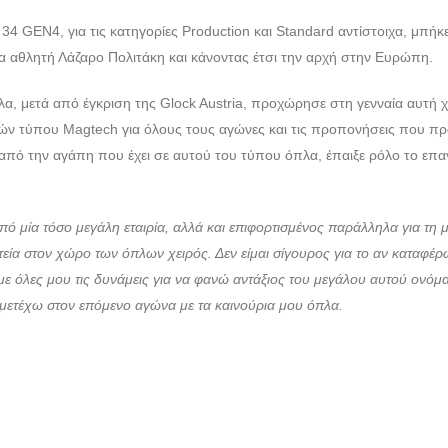
34 GEN4, για τις κατηγορίες Production και Standard αντίστοιχα, μπήκ
 αθλητή Λάζαρο Πολιτάκη και κάνοντας έτσι την αρχή στην Ευρώπη.
λα, μετά από έγκριση της Glock Austria, προχώρησε στη γενναία αυτή χ
ών τύπου Magtech για όλους τους αγώνες και τις προπονήσεις που πρ
από την αγάπη που έχει σε αυτού του τύπου όπλα, έπαιξε ρόλο το επαγ
πό μία τόσο μεγάλη εταιρία, αλλά και επιφορτισμένος παράλληλα για τη
τεία στον χώρο των όπλων χειρός. Δεν είμαι σίγουρος για το αν καταφέρ
 με όλες μου τις δυνάμεις για να φανώ αντάξιος του μεγάλου αυτού ονόμα
μετέχω στον επόμενο αγώνα με τα καινούρια μου όπλα.