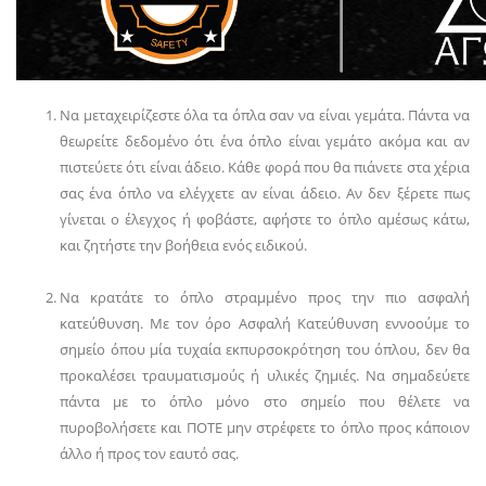
Να μεταχειρίζεστε όλα τα όπλα σαν να είναι γεμάτα. Πάντα να
θεωρείτε δεδομένο ότι ένα όπλο είναι γεμάτο ακόμα και αν
πιστεύετε ότι είναι άδειο. Κάθε φορά που θα πιάνετε στα χέρια
σας ένα όπλο να ελέγχετε αν είναι άδειο. Αν δεν ξέρετε πως
γίνεται ο έλεγχος ή φοβάστε, αφήστε το όπλο αμέσως κάτω,
και ζητήστε την βοήθεια ενός ειδικού.
Να κρατάτε το όπλο στραμμένο προς την πιο ασφαλή
κατεύθυνση. Με τον όρο Ασφαλή Κατεύθυνση εννοούμε το
σημείο όπου μία τυχαία εκπυρσοκρότηση του όπλου, δεν θα
προκαλέσει τραυματισμούς ή υλικές ζημιές. Να σημαδεύετε
πάντα με το όπλο μόνο στο σημείο που θέλετε να
πυροβολήσετε και ΠΟΤΕ μην στρέφετε το όπλο προς κάποιον
άλλο ή προς τον εαυτό σας.